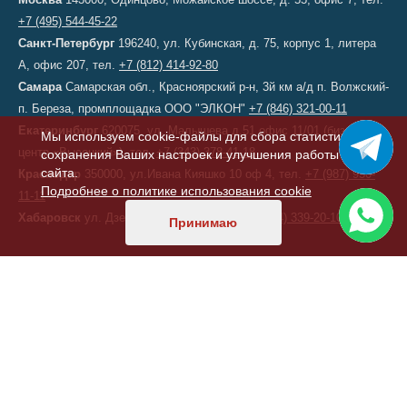
+7 (495) 544-45-22
Санкт-Петербург
196240, ул. Кубинская, д. 75, корпус 1, литера
А, офис 207, тел.
+7 (812) 414-92-80
Самара
Самарская обл., Красноярский р-н, 3й км а/д п. Волжский-
п. Береза, промплощадка ООО "ЭЛКОН"
+7 (846) 321-00-11
Екатеринбург
620075, ул. Малышева д.51 офис 11/01 (бизнес-
Мы используем cookie-файлы для сбора статистики,
центр «Высоцкий»), тел.
+7 (343) 378-41-18
сохранения Ваших настроек и улучшения работы
сайта.
Краснодар
350000, ул.Ивана Кияшко 10 оф 4, тел.
+7 (987) 950-
Подробнее о политике использования cookie
11-11
Хабаровск
ул. Дзержинского, д. 6, тел.
+7 (914) 339-20-10
Принимаю
КАЗАХСТАН
Астана
, переулок 156, д. 11, офис 210, тел/факс:
+7 (7172) 52-60-
47
ТУРЦИЯ
Стамбул
,
Фабрика ELKON A.S.
,
Фабрика ELKON