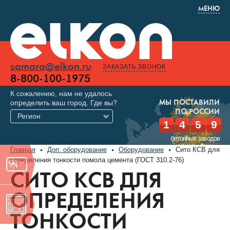
МЕНЮ
samara@elkon.ru
ЗАКАЗАТЬ ЗВОНОК
8-800-100-1975
К сожалению, нам не удалось
определить ваш город. Где вы?
МЫ ПОСТАВИЛИ
ПО РОССИИ
Регион
1
4
5
9
бетонных заводов
Главная
Доп. оборудование
Оборудование
Сито КСВ для
определения тонкости помола цемента (ГОСТ 310.2-76)
СИТО КСВ ДЛЯ
ОПРЕДЕЛЕНИЯ
ТОНКОСТИ